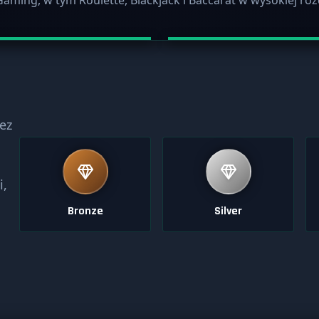
Gaming, w tym Roulette, Blackjack i Baccarat w wysokiej rozd
LIVE
ack VIP
Baccarat Gold
000
€10 - €50,000
ez
i,
Bronze
Silver