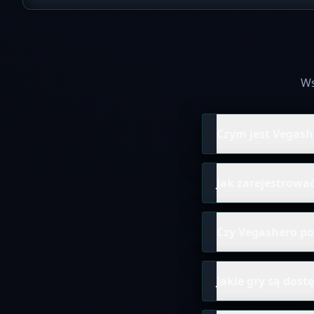
Ws
Czym jest Vegash
Jak zarejestrowa
Czy Vegashero po
Jakie gry są dos