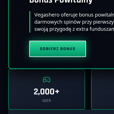
Vegashero oferuje bonus powital
darmowych spinów przy pierwszy
swoją przygodę z extra funduszam
ODBIERZ BONUS
2,000+
GIER