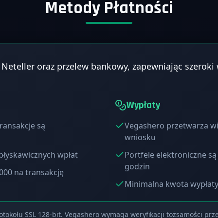
Metody Płatności
, Neteller oraz przelew bankowy, zapewniając szeroki 
Wypłaty
ransakcje są
Vegashero przetwarza wi
wniosku
la błyskawicznych wpłat
Portfele elektroniczne są
godzin
000 na transakcję
Minimalna kwota wypłaty
rotokołu SSL 128-bit. Vegashero wymaga weryfikacji tożsamości pr