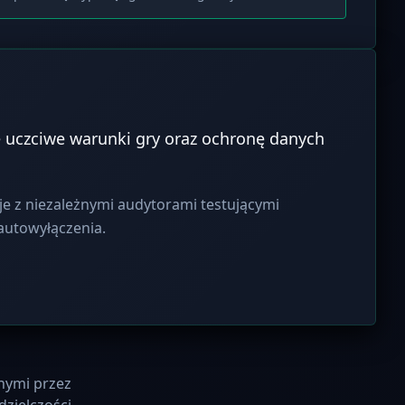
 uczciwe warunki gry oraz ochronę danych
je z niezależnymi audytorami testującymi
 autowyłączenia.
nymi przez