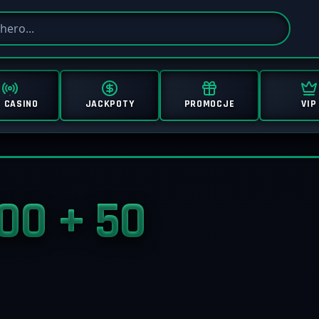
E CASINO
JACKPOTY
PROMOCJE
VIP
00 + 50